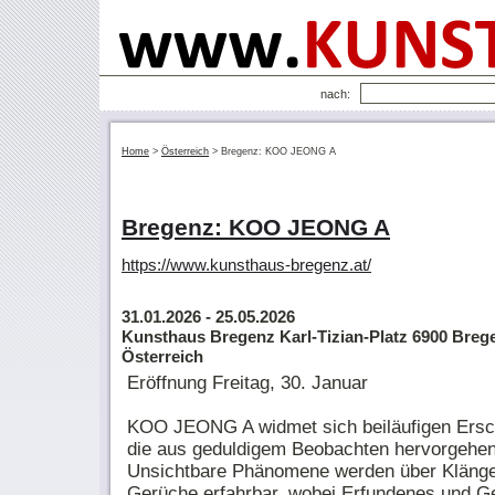
nach:
Home
>
Österreich
>
Bregenz: KOO JEONG A
Bregenz: KOO JEONG A
https://www.kunsthaus-bregenz.at/
31.01.2026
- 25.05.2026
Kunsthaus Bregenz Karl-Tizian-Platz 6900 Breg
Österreich
Eröffnung Freitag, 30. Januar
KOO JEONG A widmet sich beiläufigen Ersc
die aus geduldigem Beobachten hervorgehen
Unsichtbare Phänomene werden über Kläng
Gerüche erfahrbar, wobei Erfundenes und G