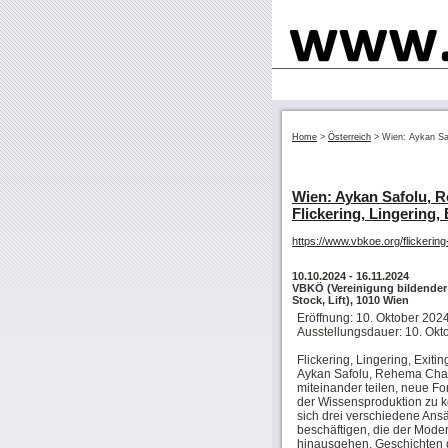
Home
>
Österreich
>
Wien: Aykan Saf
Wien: Aykan Safolu, 
Flickering, Lingering, 
https://www.vbkoe.org/flickering-
10.10.2024
- 16.11.2024
VBKÖ (Vereinigung bildender 
Stock, Lift), 1010 Wien
Eröffnung: 10. Oktober 2024
Ausstellungsdauer: 10. Okt
Flickering, Lingering, Exi
Aykan Safolu, Rehema Cha
miteinander teilen, neue 
der Wissensproduktion zu k
sich drei verschiedene Ansät
beschäftigen, die der Modern
hinausgehen. Geschichten