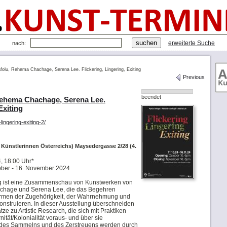
erweiterte Suche
nach:
olu, Rehema Chachage, Serena Lee. Flickering, Lingering, Exiting
Previous
beendet
Rehema Chachage, Serena Lee.
Exiting
lingering-exiting-2/
Künstlerinnen Österreichs) Maysedergasse 2/28 (4.
, 18:00 Uhr*
ober - 16. November 2024
ting ist eine Zusammenschau von Kunstwerken von
chage und Serena Lee, die das Begehren
Formen der Zugehörigkeit, der Wahrnehmung und
onstruieren. In dieser Ausstellung überschneiden
ze zu Artistic Research, die sich mit Praktiken
ität/Kolonialität voraus- und über sie
 des Sammelns und des Zerstreuens werden durch