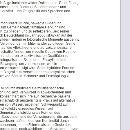
uß, geflochtener wilder Dattelpalme, Erde, Fotos,
Turnschuhen, Bambus, Saitenresonanz und
 erzählt – ein Zeugnis für das Sprechen und
mobilisiert Drucke, bewegte Bilder und
, um Gemeinschaft, familiäre Herkunft und
, zu pflegen und zu reflektieren. Seit seiner
ch Deutschland im Jahr 2008 ist Aykan auf der
ildern, indem er fotografische Momente ausdehnt,
d Verbindungen im Miteinander zu pflegen. Seine
 auf die Affekttheorie und auf zeitgenössische
schaftler*innen, um visuelle Codes von Regimen
n und deren extraktivistischen Dualitäten zu
 fotografischen Skulpturen, Essayfilme und
in Bewegung, um zu ermessen, was in
ien vernachlässigt wird. Seine hybriden Formen
en Biografie zu verschiedenen idiosynkratischen
hle von Schuld, Schmerz und Erschöpfung zu
mit/durch multimediale/multisensorische
, Ton und Text. Verwurzelt in abweichenden und
konzentriert sich ihre auf Recherche basierte,
inschaftlich ausgerichtete Praxis auf alternative
men von Wissen, mit einem Schwerpunkt auf
nd kollektiv erzeugtes Wissen; auf
Gemeinschaftsbildung als Formen des
r Subversion und der Verweigerung, die aus dem
wachsen; auf der Idee von Kontinuität durch
enennen, indem Zitieren als eine Geste des
nnerung und, noch wichtiger, der Verweigerung von