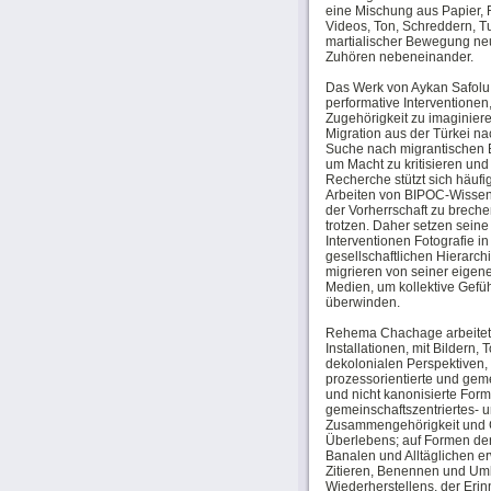
eine Mischung aus Papier, R
Videos, Ton, Schreddern, 
martialischer Bewegung neu
Zuhören nebeneinander.
Das Werk von Aykan Safolu 
performative Interventionen
Zugehörigkeit zu imaginieren
Migration aus der Türkei na
Suche nach migrantischen B
um Macht zu kritisieren un
Recherche stützt sich häufig
Arbeiten von BIPOC-Wissen
der Vorherrschaft zu breche
trotzen. Daher setzen seine
Interventionen Fotografie 
gesellschaftlichen Hierarch
migrieren von seiner eigen
Medien, um kollektive Gefü
überwinden.
Rehema Chachage arbeitet 
Installationen, mit Bildern
dekolonialen Perspektiven, 
prozessorientierte und geme
und nicht kanonisierte For
gemeinschaftszentriertes- u
Zusammengehörigkeit und 
Überlebens; auf Formen de
Banalen und Alltäglichen er
Zitieren, Benennen und Umb
Wiederherstellens, der Eri