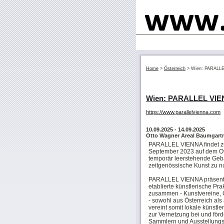
Home
>
Österreich
>
Wien: PARALL
Wien: PARALLEL VI
https://www.parallelvienna.com
10.09.2025
- 14.09.2025
Otto Wagner Areal Baumgartn
PARALLEL VIENNA findet zum
September 2023 auf dem Ott
temporär leerstehende Gebä
zeitgenössische Kunst zu n
PARALLEL VIENNA präsentie
etablierte künstlerische Prak
zusammen - Kunstvereine, Ga
- sowohl aus Österreich als
vereint somit lokale künstle
zur Vernetzung bei und förd
Sammlern und Ausstellung