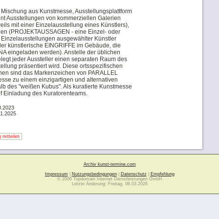
Mischung aus Kunstmesse, Ausstellungsplattform
eint Ausstellungen von kommerziellen Galerien
 mit einer Einzelausstellung eines Künstlers),
inen (PROJEKTAUSSAGEN - eine Einzel- oder
Einzelausstellungen ausgewählter Künstler
künstlerische EINGRIFFE im Gebäude, die
A eingeladen werden). Anstelle der üblichen
egt jeder Aussteller einen separaten Raum des
llung präsentiert wird. Diese ortsspezifischen
onen sind das Markenzeichen von PARALLEL
se zu einem einzigartigen und alternativen
lb des "weißen Kubus". Als kuratierte Kunstmesse
auf Einladung des Kuratorenteams.
8.2023
01.2025
 mitteilen
Archiv kunst-termine.com
Impressum
|
Nutzungsbedingungen
|
Datenschutz
|
Empfehlung
© 2006 Topdomain Internet Dienstleistungen GmbH
Letzte Änderung: Freitag, 06.03.2026