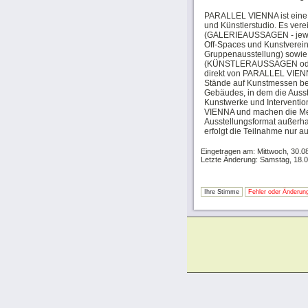
PARALLEL VIENNA ist eine 
und Künstlerstudio. Es ver
(GALERIEAUSSAGEN - jeweils
Off-Spaces und Kunstvere
Gruppenausstellung) sowie 
(KÜNSTLERAUSSAGEN oder 
direkt von PARALLEL VIENN
Stände auf Kunstmessen bel
Gebäudes, in dem die Ausste
Kunstwerke und Interventi
VIENNA und machen die Mes
Ausstellungsformat außerha
erfolgt die Teilnahme nur 
Eingetragen am: Mittwoch, 30.0
Letzte Änderung: Samstag, 18.
Ihre Stimme
Fehler oder Änderung