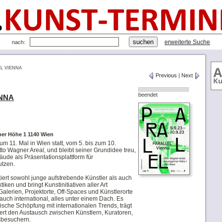
erweiterte Suche
nach:
EL VIENNA
Previous
|
Next
beendet
ENNA
er Höhe 1 1140 Wien
 11. Mal in Wien statt, vom 5. bis zum 10.
o Wagner Areal, und bleibt seiner Grundidee treu,
ude als Präsentationsplattform für
utzen.
rt sowohl junge aufstrebende Künstler als auch
tiken und bringt Kunstinitiativen aller Art
lerien, Projektorte, Off-Spaces und Künstlerorte
 auch international, alles unter einem Dach. Es
rische Schöpfung mit internationalen Trends, trägt
ert den Austausch zwischen Künstlern, Kuratoren,
sbesuchern.