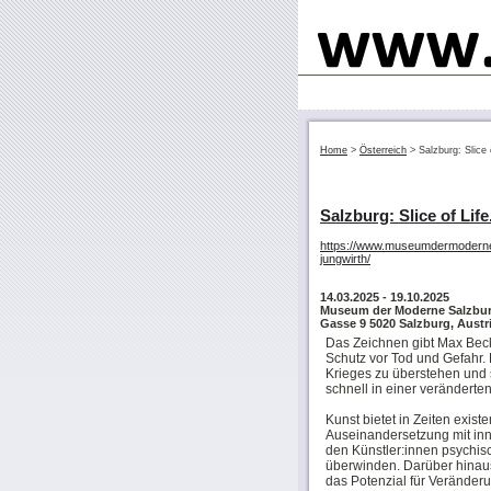
Home
>
Österreich
>
Salzburg: Slice
Salzburg: Slice of Li
https://www.museumdermoderne.a
jungwirth/
14.03.2025
- 19.10.2025
Museum der Moderne Salzburg
Gasse 9 5020 Salzburg, Austr
Das Zeichnen gibt Max Beck
Schutz vor Tod und Gefahr.
Krieges zu überstehen und 
schnell in einer veränderte
Kunst bietet in Zeiten exist
Auseinandersetzung mit inn
den Künstler:innen psychisc
überwinden. Darüber hinaus
das Potenzial für Veränder