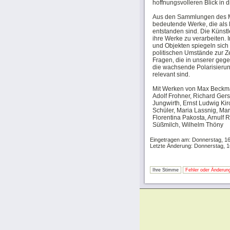
hoffnungsvolleren Blick in d
Aus den Sammlungen des 
bedeutende Werke, die als 
entstanden sind. Die Künst
ihre Werke zu verarbeiten. 
und Objekten spiegeln sich 
politischen Umstände zur Ze
Fragen, die in unserer geg
die wachsende Polarisierun
relevant sind.
Mit Werken von Max Beckmann
Adolf Frohner, Richard Gers
Jungwirth, Ernst Ludwig Kir
Schüler, Maria Lassnig, M
Florentina Pakosta, Arnulf 
Süßmilch, Wilhelm Thöny
Eingetragen am: Donnerstag, 1
Letzte Änderung: Donnerstag, 
Ihre Stimme
Fehler oder Änderung