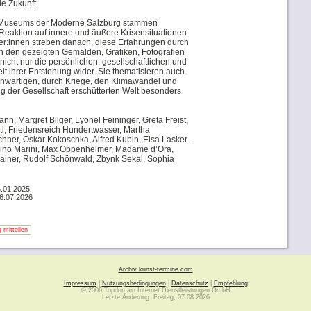
ie Zukunft.
Museums der Moderne Salzburg stammen
Reaktion auf innere und äußere Krisensituationen
ler:innen streben danach, diese Erfahrungen durch
In den gezeigten Gemälden, Grafiken, Fotografien
nicht nur die persönlichen, gesellschaftlichen und
it ihrer Entstehung wider. Sie thematisieren auch
enwärtigen, durch Kriege, den Klimawandel und
g der Gesellschaft erschütterten Welt besonders
, Margret Bilger, Lyonel Feininger, Greta Freist,
tl, Friedensreich Hundertwasser, Martha
chner, Oskar Kokoschka, Alfred Kubin, Elsa Lasker-
arino Marini, Max Oppenheimer, Madame d’Ora,
Rainer, Rudolf Schönwald, Zbynk Sekal, Sophia
6.01.2025
16.07.2026
 mitteilen
Archiv kunst-termine.com
Impressum
|
Nutzungsbedingungen
|
Datenschutz
|
Empfehlung
© 2006 Topdomain Internet Dienstleistungen GmbH
Letzte Änderung: Freitag, 07.08.2026