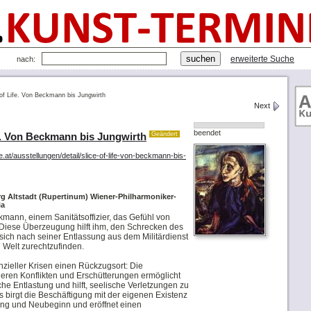
erweiterte Suche
nach:
 of Life. Von Beckmann bis Jungwirth
Next
beendet
fe. Von Beckmann bis Jungwirth
Geändert
t/ausstellungen/detail/slice-of-life-von-beckmann-bis-
 Altstadt (Rupertinum) Wiener-Philharmoniker-
ia
mann, einem Sanitätsoffizier, das Gefühl von
 Diese Überzeugung hilft ihm, den Schrecken des
sich nach seiner Entlassung aus dem Militärdienst
n Welt zurechtzufinden.
enzieller Krisen einen Rückzugsort: Die
eren Konflikten und Erschütterungen ermöglicht
he Entlastung und hilft, seelische Verletzungen zu
 birgt die Beschäftigung mit der eigenen Existenz
ung und Neubeginn und eröffnet einen