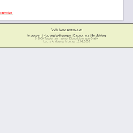
 mitteilen
Archiv kunst-termine.com
Impressum
|
Nutzungsbedingungen
|
Datenschutz
|
Empfehlung
© 2006 Topdomain Internet Dienstleistungen GmbH
Letzte Änderung: Montag, 19.01.2026