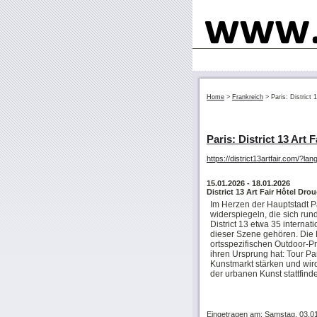
Home
>
Frankreich
>
Paris: District 
Paris: District 13 Art F
https://district13artfair.com/?la
15.01.2026
- 18.01.2026
District 13 Art Fair Hôtel Dro
Im Herzen der Hauptstadt P
widerspiegeln, die sich run
District 13 etwa 35 interna
dieser Szene gehören. Die M
ortsspezifischen Outdoor-Pr
ihren Ursprung hat: Tour Pari
Kunstmarkt stärken und wird
der urbanen Kunst stattfind
Eingetragen am: Samstag, 03.0