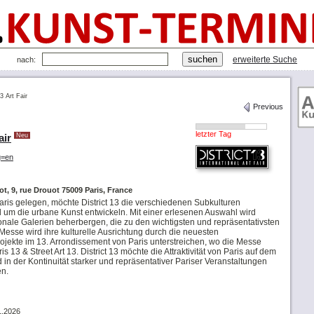
erweiterte Suche
nach:
13 Art Fair
Previous
letzter Tag
air
Neu
ng=en
uot, 9, rue Drouot 75009 Paris, France
aris gelegen, möchte District 13 die verschiedenen Subkulturen
d um die urbane Kunst entwickeln. Mit einer erlesenen Auswahl wird
tionale Galerien beherbergen, die zu den wichtigsten und repräsentativsten
esse wird ihre kulturelle Ausrichtung durch die neuesten
ojekte im 13. Arrondissement von Paris unterstreichen, wo die Messe
s 13 & Street Art 13. District 13 möchte die Attraktivität von Paris auf dem
 in der Kontinuität starker und repräsentativer Pariser Veranstaltungen
en.
1.2026