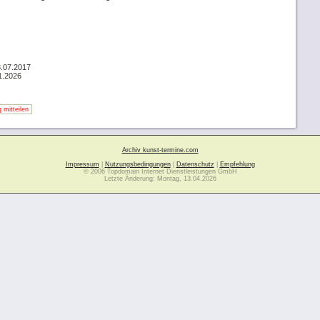
3.07.2017
1.2026
 mitteilen
Archiv kunst-termine.com
Impressum
|
Nutzungsbedingungen
|
Datenschutz
|
Empfehlung
© 2006 Topdomain Internet Dienstleistungen GmbH
Letzte Änderung: Montag, 13.04.2026