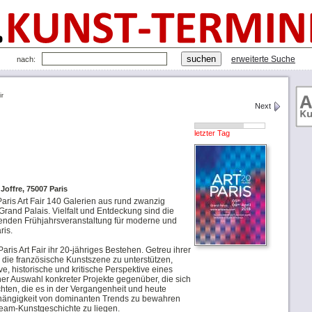
erweiterte Suche
nach:
ir
Next
letzter Tag
Joffre, 75007 Paris
Paris Art Fair 140 Galerien aus rund zwanzig
rand Palais. Vielfalt und Entdeckung sind die
renden Frühjahrsveranstaltung für moderne und
ris.
Paris Art Fair ihr 20-jähriges Bestehen. Getreu ihrer
 die französische Kunstszene zu unterstützen,
ive, historische und kritische Perspektive eines
ner Auswahl konkreter Projekte gegenüber, die sich
ichten, die es in der Vergangenheit und heute
bhängigkeit von dominanten Trends zu bewahren
eam-Kunstgeschichte zu liegen.