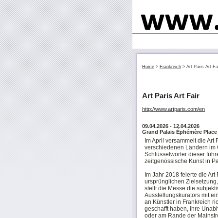
Home
>
Frankreich
>
Art Paris Art Fa
Art Paris Art Fair
http://www.artparis.com/en
09.04.2026
- 12.04.2026
Grand Palais Éphémère Place 
Im April versammelt die Art 
verschiedenen Ländern im G
Schlüsselwörter dieser füh
zeitgenössische Kunst in Pa
Im Jahr 2018 feierte die Art 
ursprünglichen Zielsetzung,
stellt die Messe die subjekt
Ausstellungskurators mit ei
an Künstler in Frankreich r
geschafft haben, ihre Una
oder am Rande der Mainstr