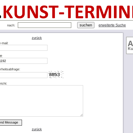
erweiterte Suche
nach:
zurück
e-mail:
ff:
rheitsabfrage:
icht:
zurück