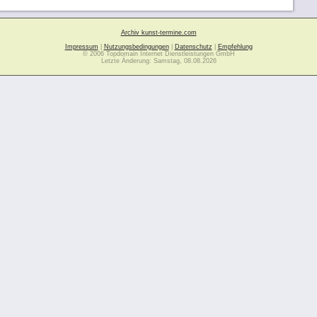
Archiv kunst-termine.com
Impressum
|
Nutzungsbedingungen
|
Datenschutz
|
Empfehlung
© 2006 Topdomain Internet Dienstleistungen GmbH
Letzte Änderung: Samstag, 08.08.2026