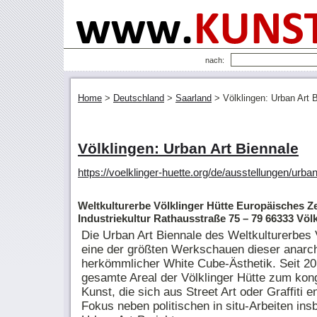
nach:
Home
>
Deutschland
>
Saarland
>
Völklingen: Urban Art 
Völklingen: Urban Art Biennale
https://voelklinger-huette.org/de/ausstellungen/urba
Weltkulturerbe Völklinger Hütte Europäisches Z
Industriekultur Rathausstraße 75 – 79 66333 Völ
Die Urban Art Biennale des Weltkulturerbes V
eine der größten Werkschauen dieser anarch
herkömmlicher White Cube-Ästhetik. Seit 201
gesamte Areal der Völklinger Hütte zum kong
Kunst, die sich aus Street Art oder Graffiti e
Fokus neben politischen in situ-Arbeiten ins