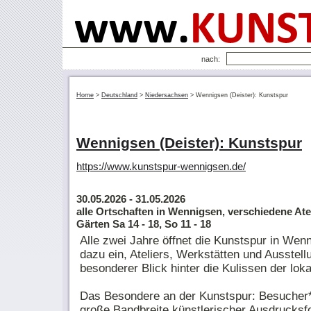
nach:
Home
>
Deutschland
>
Niedersachsen
>
Wennigsen (Deister): Kunstspur
Wennigsen (Deister): Kunstspur
https://www.kunstspur-wennigsen.de/
30.05.2026
- 31.05.2026
alle Ortschaften in Wennigsen, verschiedene Ate
Gärten Sa 14 - 18, So 11 - 18
Alle zwei Jahre öffnet die Kunstspur in Wenn
dazu ein, Ateliers, Werkstätten und Ausstell
besonderer Blick hinter die Kulissen der lok
Das Besondere an der Kunstspur: Besucher*i
große Bandbreite künstlerischer Ausdrucksf