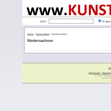
nach:
im ges
Home
>
Deutschland
>
Niedersachsen
Niedersachsen
Ar
Impressum
|
Nutzung
© 2006 Topdoma
Letzte Ä