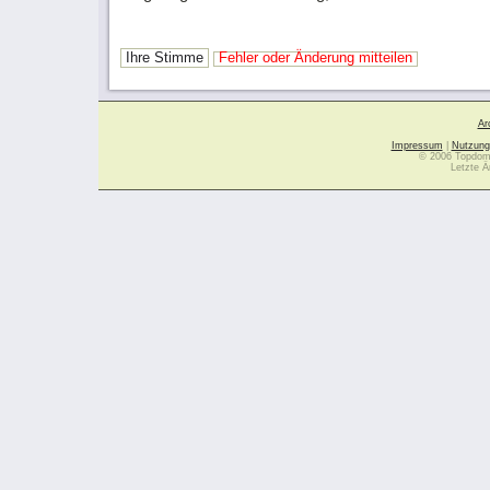
Ihre Stimme
Fehler oder Änderung mitteilen
Ar
Impressum
|
Nutzung
© 2006 Topdoma
Letzte Ä