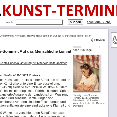
erweiterte Suche
nach:
-Vorpommern
>
Rostock: Hedwig Holtz-Sommer. Auf das Menschliche kommt es an
Previous
noch 108 Tage
z-Sommer. Auf das Menschliche kommt
/ausstellungen/ausstellung/2026/hedwig-holtz-sommer
r Straße 40 D-18069 Rostock
ie Kunsthalle Rostock einer Künstlerin der dritten
r Künstlerkolonie eine Einzelausstellung.
–1970) siedelte sich 1934 in Wustrow auf dem
ächst mit eindringlichen Porträts bekannt. Später
nuancierte Aquarelle der Landschaft um Wustrow,
Hedwig Holtz-Sommer,
lleben und sensible Darstellungen von
Porträt, 1946, Ölmalerei,
Privatbesitz, © Familie
rs hervorzuheben sind ihre Zeichnungen und
Vormelker, Foto: Dr. Ricarda
ktion entfalten sie eine eindrucksvolle Klarheit und
Swoboda
d 80 Werke aus verschiedenen Schaffensphasen
einer Künstlerin nach, deren Lebensweg sich vom