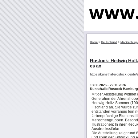
Home
>
Deutschland
>
Mecklenburg
Rostock: Hedwig Holt
es an
https://kunsthallerostock.de/de
13.06.2026
- 22.11.2026
Kunsthalle Rostock Hamburge
Mit der Ausstellung widmet d
Generation der Ahrenshoope
Hedwig Holtz-Sommer (1901
Fischland an. Sie wurde zun
entstanden vorrangig fein 
farbenprächtige Blumenstil
Menschengruppen. Besonde
Illustrationen: In ihrer Redu
Ausdrucksstärke.
Die Ausstellung zeigt run
und spürt der Entwicklung 