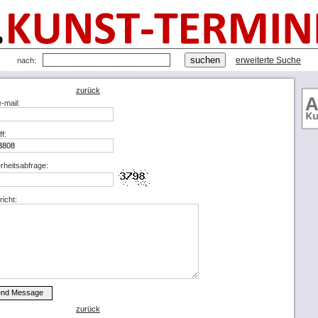
erweiterte Suche
nach:
zurück
e-mail:
ff:
rheitsabfrage:
icht:
zurück