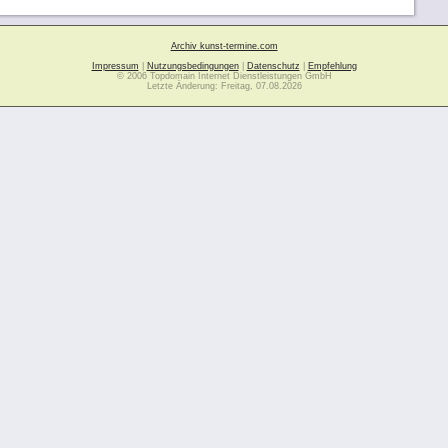
Archiv kunst-termine.com
Impressum
|
Nutzungsbedingungen
|
Datenschutz
|
Empfehlung
© 2006 Topdomain Internet Dienstleistungen GmbH
Letzte Änderung: Freitag, 07.08.2026