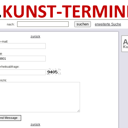
erweiterte Suche
nach:
zurück
e-mail:
ff:
rheitsabfrage:
icht:
zurück