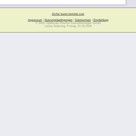
Archiv kunst-termine.com
Impressum
|
Nutzungsbedingungen
|
Datenschutz
|
Empfehlung
© 2006 Topdomain Internet Dienstleistungen GmbH
Letzte Änderung: Freitag, 07.08.2026