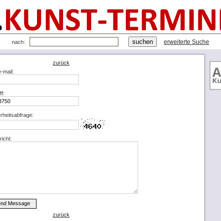
erweiterte Suche
nach:
zurück
e-mail:
ff:
rheitsabfrage:
icht:
zurück