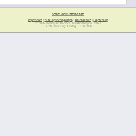
Archiv kunst-termine.com
Impressum
|
Nutzungsbedingungen
|
Datenschutz
|
Empfehlung
© 2006 Topdomain Internet Dienstleistungen GmbH
Letzte Änderung: Freitag, 07.08.2026