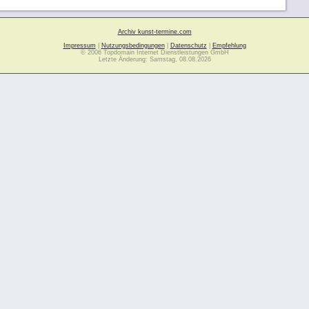
Archiv kunst-termine.com
Impressum
|
Nutzungsbedingungen
|
Datenschutz
|
Empfehlung
© 2006 Topdomain Internet Dienstleistungen GmbH
Letzte Änderung: Samstag, 08.08.2026