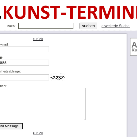
erweiterte Suche
nach:
zurück
e-mail:
ff:
rheitsabfrage:
icht:
zurück