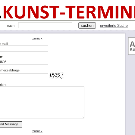
erweiterte Suche
nach:
zurück
e-mail:
ff:
rheitsabfrage:
icht:
zurück