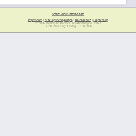
Archiv kunst-termine.com
Impressum
|
Nutzungsbedingungen
|
Datenschutz
|
Empfehlung
© 2006 Topdomain Internet Dienstleistungen GmbH
Letzte Änderung: Freitag, 07.08.2026