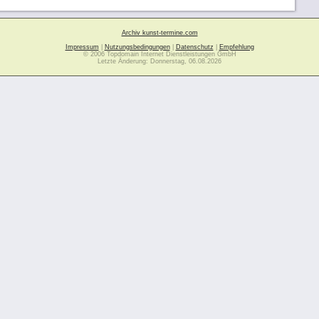
Archiv kunst-termine.com
Impressum
|
Nutzungsbedingungen
|
Datenschutz
|
Empfehlung
© 2006 Topdomain Internet Dienstleistungen GmbH
Letzte Änderung: Donnerstag, 06.08.2026