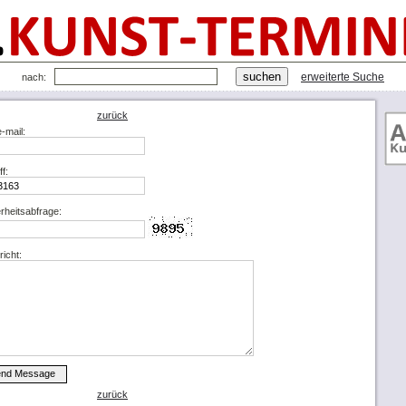
erweiterte Suche
nach:
zurück
e-mail:
ff:
rheitsabfrage:
icht:
zurück