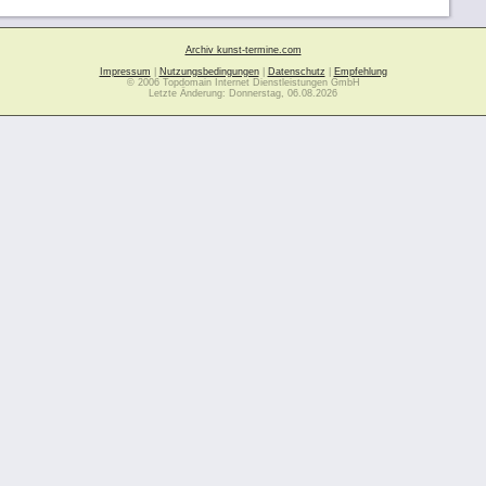
Archiv kunst-termine.com
Impressum
|
Nutzungsbedingungen
|
Datenschutz
|
Empfehlung
© 2006 Topdomain Internet Dienstleistungen GmbH
Letzte Änderung: Donnerstag, 06.08.2026