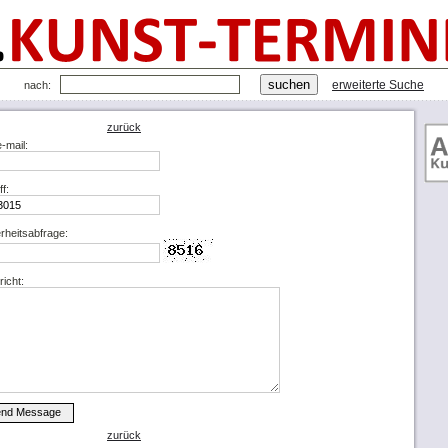
erweiterte Suche
nach:
zurück
e-mail:
ff:
rheitsabfrage:
icht:
zurück