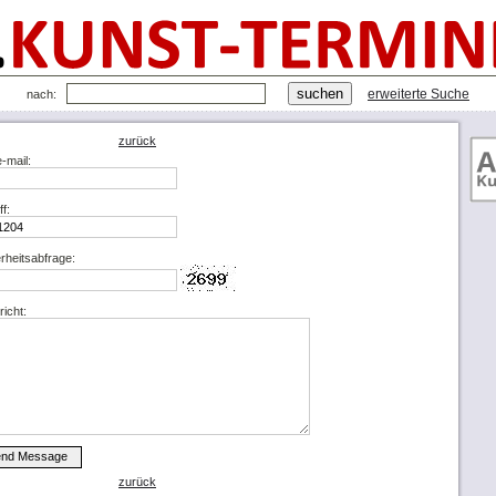
erweiterte Suche
nach:
zurück
e-mail:
ff:
rheitsabfrage:
icht:
zurück