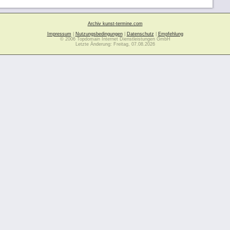
Archiv kunst-termine.com
Impressum
|
Nutzungsbedingungen
|
Datenschutz
|
Empfehlung
© 2006 Topdomain Internet Dienstleistungen GmbH
Letzte Änderung: Freitag, 07.08.2026