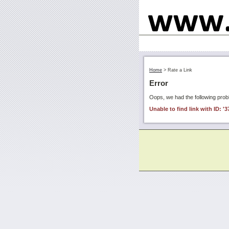
Home
>
Rate a Link
Error
Oops, we had the following prob
Unable to find link with ID: '3