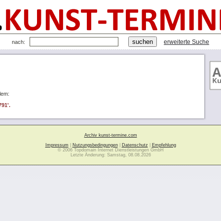
erweiterte Suche
nach:
lem:
791'.
Archiv kunst-termine.com
Impressum
|
Nutzungsbedingungen
|
Datenschutz
|
Empfehlung
© 2006 Topdomain Internet Dienstleistungen GmbH
Letzte Änderung: Samstag, 08.08.2026