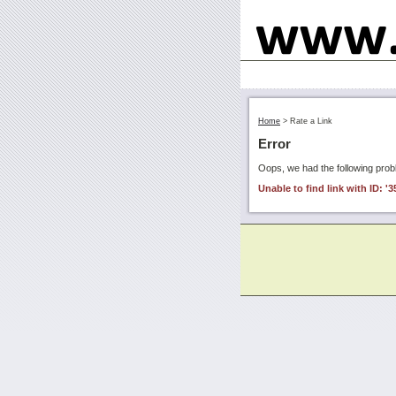
Home
>
Rate a Link
Error
Oops, we had the following prob
Unable to find link with ID: '3