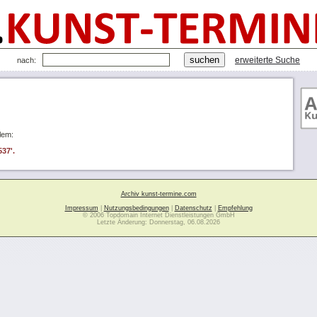
erweiterte Suche
nach:
lem:
537'.
Archiv kunst-termine.com
Impressum
|
Nutzungsbedingungen
|
Datenschutz
|
Empfehlung
© 2006 Topdomain Internet Dienstleistungen GmbH
Letzte Änderung: Donnerstag, 06.08.2026