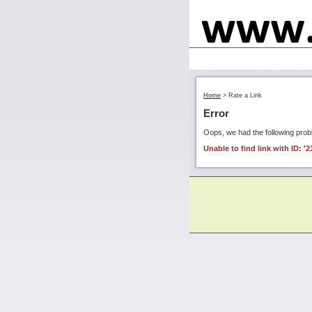
Home
>
Rate a Link
Error
Oops, we had the following prob
Unable to find link with ID: '2