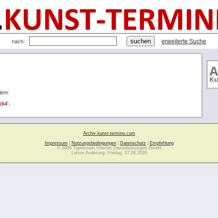
erweiterte Suche
nach:
lem:
164'.
Archiv kunst-termine.com
Impressum
|
Nutzungsbedingungen
|
Datenschutz
|
Empfehlung
© 2006 Topdomain Internet Dienstleistungen GmbH
Letzte Änderung: Freitag, 07.08.2026