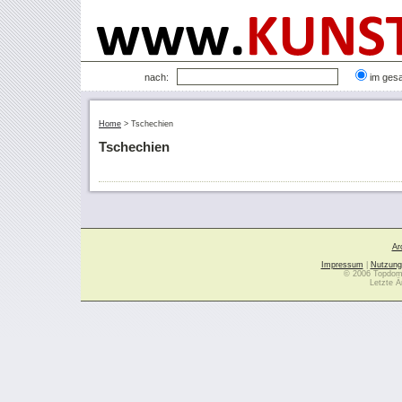
nach:
im ges
Home
>
Tschechien
Tschechien
Ar
Impressum
|
Nutzung
© 2006 Topdoma
Letzte Ä