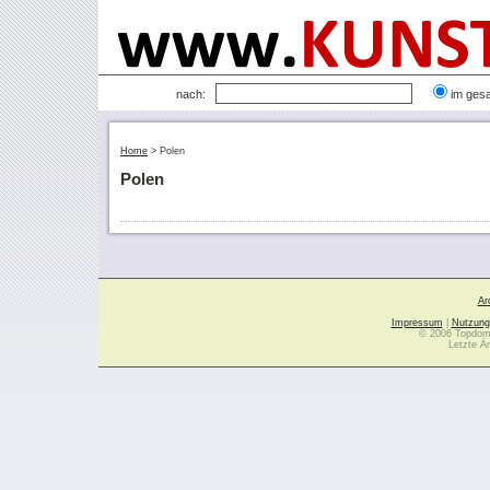
nach:
im ges
Home
>
Polen
Polen
Ar
Impressum
|
Nutzung
© 2006 Topdoma
Letzte Ä