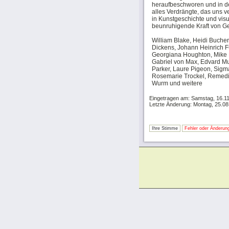
heraufbeschworen und in de
alles Verdrängte, das uns v
in Kunstgeschichte und visu
beunruhigende Kraft von G
William Blake, Heidi Buche
Dickens, Johann Heinrich F
Georgiana Houghton, Mike K
Gabriel von Max, Edvard Mu
Parker, Laure Pigeon, Sigm
Rosemarie Trockel, Remedio
Wurm und weitere
Eingetragen am: Samstag, 16.1
Letzte Änderung: Montag, 25.08
Ihre Stimme
Fehler oder Änderung