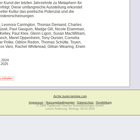
r Kunst der letzten Jahrzehnte zu Metaphern für
erfolgt. Diese umfangreiche Ausstellung erkundet
eller Kultur das poetische Potenzial und die
eistererscheinungen.
r, Leonora Carrington, Thomas Demand, Charles
üssli, Paul Gauguin, Madge Gill, Nicole Eisenman,
elley, Paul Klee, Glenn Ligon, Susan MacWilliam,
nch, Meret Oppenheim, Tony Oursler, Cornelia
ar Polke, Odilon Redon, Thomas Schütte, Toyen,
s Varo, Rachel Whiteread, Gillian Wearing, Erwin
1.2024
.2025
 mitteilen
Archiv kunst-termine.com
Impressum
|
Nutzungsbedingungen
|
Datenschutz
|
Empfehlung
© 2006 Topdomain Internet Dienstleistungen GmbH
Letzte Änderung: Montag, 09.03.2026