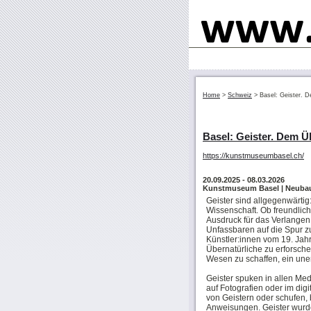
Home
>
Schweiz
>
Basel: Geister. D
Basel: Geister. Dem Ü
https://kunstmuseumbasel.ch/
20.09.2025
- 08.03.2026
Kunstmuseum Basel | Neubau 
Geister sind allgegenwärtig: 
Wissenschaft. Ob freundlich
Ausdruck für das Verlangen
Unfassbaren auf die Spur z
Künstler:innen vom 19. Jah
Übernatürliche zu erforsche
Wesen zu schaffen, ein uner
Geister spuken in allen Med
auf Fotografien oder im dig
von Geistern oder schufen,
Anweisungen. Geister wurden