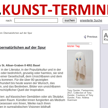
erweiterte Suche
nach:
em Übernatürlichen auf der Spur
Previous
letzter Tag
bernatürlichen auf der Spur
St. Alban-Graben 8 4051 Basel
in der Literatur, in der Populärkultur und in der
 oder bedrohlich, gruselig oder harmlos, sie sind
 einer Gesellschaft, dem Unsichtbaren und dem
u kommen. Für die über 80 gezeigten
rhundert bis heute waren der Wunsch, das
n, und das Bestreben, Bilder von unsichtbaren
schöpflicher Quell der Inspiration.
Tony Oursler, Fantasmino,
2017, Collection of Tony
Oursler, Courtesy of Tony
ien: auf klassischen Gemälden oder als Skulptur,
Oursler, Foto: Andrea
italen Raum. Künstler:innen fungierten als Medium
Guermani
 besessen von ihnen, Werke nach ihren
 in surrealistischen Visionen bildhaft