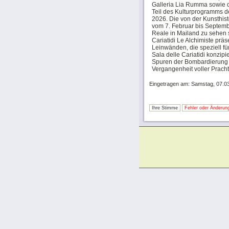
Galleria Lia Rumma sowie d
Teil des Kulturprogramms d
2026. Die von der Kunsthisto
vom 7. Februar bis Septembe
Reale in Mailand zu sehen s
Cariatidi Le Alchimiste prä
Leinwänden, die speziell f
Sala delle Cariatidi konzip
Spuren der Bombardierung 
Vergangenheit voller Prach
Eingetragen am: Samstag, 07.0
Ihre Stimme
Fehler oder Änderung