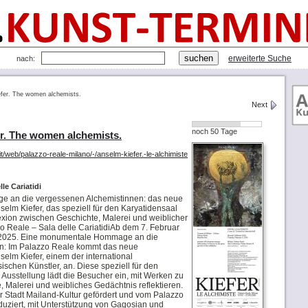
erweiterte Suche
nach:
efer. The women alchemists.
Next
noch 50 Tage
r. The women alchemists.
t/web/palazzo-reale-milano/-/anselm-kiefer.-le-alchimiste
le Cariatidi
 an die vergessenen Alchemistinnen: das neue
selm Kiefer, das speziell für den Karyatidensaal
exion zwischen Geschichte, Malerei und weiblicher
o Reale – Sala delle CariatidiAb dem 7. Februar
r 2025. Eine monumentale Hommage an die
n: Im Palazzo Reale kommt das neue
selm Kiefer, einem der international
ischen Künstler, an. Diese speziell für den
 Ausstellung lädt die Besucher ein, mit Werken zu
e, Malerei und weibliches Gedächtnis reflektieren.
r Stadt Mailand-Kultur gefördert und vom Palazzo
duziert, mit Unterstützung von Gagosian und