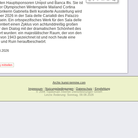
en Hauptsponsoren Unipol und Banca Ifis. Sie ist
er Olympischen Winterspiele Mailand Cortina
rikerin Gabriella Belli kuratierte Ausstellung wird
r 2026 in der Sala delle Cariatidi des Palazzo
ein. Ein ortsspezifisches Werk für den Sala delle
sentiert einen Zyklus von achtunddreißig großen
ür den Dialog mit der dramatischen Schönheit des
iert wurden: ein majestätischer Raum, der von den
von 1943 gezeichnet ist und noch heute eine
t und Ruin heraufbeschwört.
3.2026
 mitteilen
Archiv kunst-termine.com
Impressum
|
Nutzungsbedingungen
|
Datenschutz
|
Empfehlung
© 2006 Topdomain Internet Dienstleistungen GmbH
Letzte Änderung: Sonntag, 09.08.2026