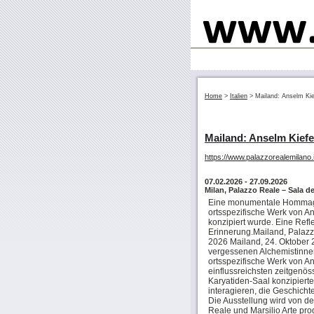
Home
>
Italien
>
Mailand: Anselm Ki
Mailand: Anselm Kiefe
https://www.palazzorealemilano.i
07.02.2026
- 27.09.2026
Milan, Palazzo Reale – Sala del
Eine monumentale Hommage
ortsspezifische Werk von An
konzipiert wurde. Eine Refl
Erinnerung.Mailand, Palazz
2026 Mailand, 24. Oktobe
vergessenen Alchemistinne
ortsspezifische Werk von An
einflussreichsten zeitgenöss
Karyatiden-Saal konzipierte
interagieren, die Geschicht
Die Ausstellung wird von de
Reale und Marsilio Arte pro