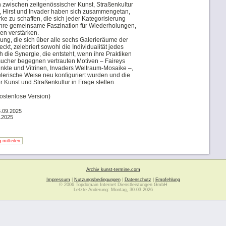
en zwischen zeitgenössischer Kunst, Straßenkultur
y, Hirst und Invader haben sich zusammengetan,
e zu schaffen, die sich jeder Kategorisierung
 ihre gemeinsame Faszination für Wiederholungen,
en verstärken.
lung, die sich über alle sechs Galerieräume der
eckt, zelebriert sowohl die Individualität jedes
h die Synergie, die entsteht, wenn ihre Praktiken
esucher begegnen vertrauten Motiven – Faireys
unkte und Vitrinen, Invaders Weltraum-Mosaike –,
elerische Weise neu konfiguriert wurden und die
Kunst und Straßenkultur in Frage stellen.
ostenlose Version)
5.09.2025
.2025
 mitteilen
Archiv kunst-termine.com
Impressum
|
Nutzungsbedingungen
|
Datenschutz
|
Empfehlung
© 2006 Topdomain Internet Dienstleistungen GmbH
Letzte Änderung: Montag, 30.03.2026