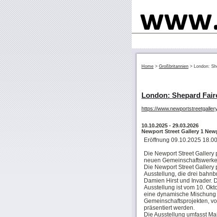
Home
>
Großbritannien
>
London: She
London: Shepard Fairey
https://www.newportstreetgallery.
10.10.2025
- 29.03.2026
Newport Street Gallery 1 New
Eröffnung 09.10.2025 18.00
Die Newport Street Gallery p
neuen Gemeinschaftswerken
Die Newport Street Gallery
Ausstellung, die drei bahnb
Damien Hirst und Invader. D
Ausstellung ist vom 10. Ok
eine dynamische Mischung
Gemeinschaftsprojekten, von
präsentiert werden.
Die Ausstellung umfasst Mal