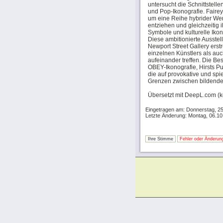
untersucht die Schnittstell
und Pop-Ikonografie. Faire
um eine Reihe hybrider Werk
entziehen und gleichzeitig
Symbole und kulturelle Ikon
Diese ambitionierte Ausstel
Newport Street Gallery erstr
einzelnen Künstlers als auc
aufeinander treffen. Die B
OBEY-Ikonografie, Hirsts P
die auf provokative und spi
Grenzen zwischen bildender 
Übersetzt mit DeepL.com (k
Eingetragen am: Donnerstag, 2
Letzte Änderung: Montag, 06.10
Ihre Stimme
Fehler oder Änderung