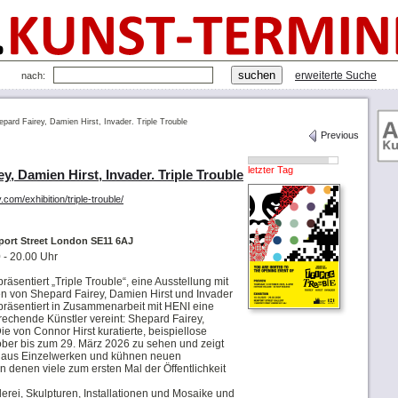
erweiterte Suche
nach:
pard Fairey, Damien Hirst, Invader. Triple Trouble
Previous
letzter Tag
, Damien Hirst, Invader. Triple Trouble
com/exhibition/triple-trouble/
port Street London SE11 6AJ
 - 20.00 Uhr
räsentiert „Triple Trouble“, eine Ausstellung mit
 von Shepard Fairey, Damien Hirst und Invader
 präsentiert in Zusammenarbeit mit HENI eine
rechende Künstler vereint: Shepard Fairey,
ie von Connor Hirst kuratierte, beispiellose
tober bis zum 29. März 2026 zu sehen und zeigt
 aus Einzelwerken und kühnen neuen
 denen viele zum ersten Mal der Öffentlichkeit
erei, Skulpturen, Installationen und Mosaike und