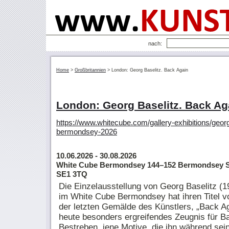
nach:
Home
>
Großbritannien
>
London: Georg Baselitz. Back Again
London: Georg Baselitz. Back Ag
https://www.whitecube.com/gallery-exhibitions/georg
bermondsey-2026
10.06.2026
- 30.08.2026
White Cube Bermondsey 144–152 Bermondsey S
SE1 3TQ
Die Einzelausstellung von Georg Baselitz (
im White Cube Bermondsey hat ihren Titel 
der letzten Gemälde des Künstlers, „Back Ag
heute besonders ergreifendes Zeugnis für Ba
Bestreben, jene Motive, die ihn während sei