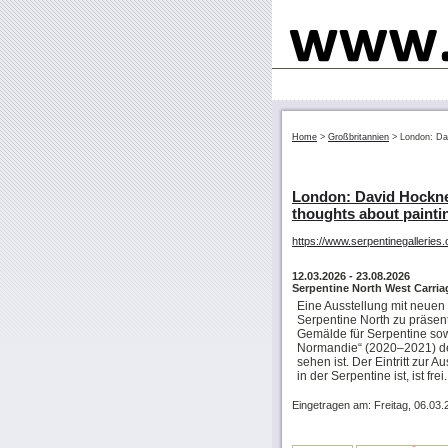
Home
>
Großbritannien
>
London: Da
London: David Hockne
thoughts about painti
https://www.serpentinegalleries.
12.03.2026
- 23.08.2026
Serpentine North West Carri
Eine Ausstellung mit neuen
Serpentine North zu präsent
Gemälde für Serpentine sow
Normandie“ (2020–2021) de
sehen ist. Der Eintritt zur A
in der Serpentine ist, ist frei.
Eingetragen am: Freitag, 06.03.