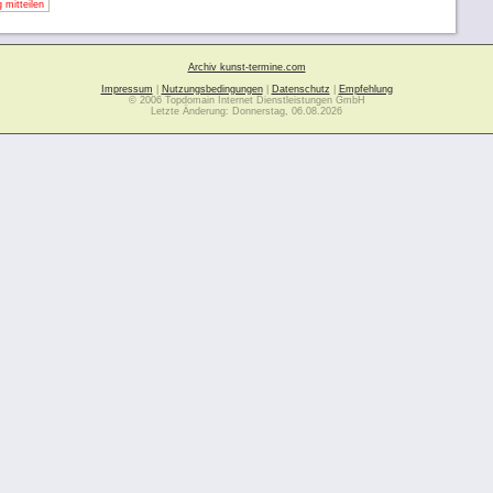
 mitteilen
Archiv kunst-termine.com
Impressum
|
Nutzungsbedingungen
|
Datenschutz
|
Empfehlung
© 2006 Topdomain Internet Dienstleistungen GmbH
Letzte Änderung: Donnerstag, 06.08.2026