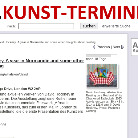
erweiterte Suche
nach:
vid Hockney. A year in Normandie and some other thoughts about painting
Previous
|
Next
noch 18 Tage
y. A year in Normandie and some other
ng
org/whats-on/david...
age Drive, London W2 2AR
David Hockney, Abstraction
 und aktuellen Werken von David Hockney in
Resting on a Red and White
ieren. Die Ausstellung zeigt eine Reihe neuer
Checkered Tablecloth, 2025.
Acrylic on canvas, 36 x 48 in.
ie das monumentale Frieswerk „A Year in
(91.4 x 121.9 cm) © David
s Künstlers, das zum ersten Mal in London zu
Hockney. Photo: Prudence
usstellung, die die erste Präsentation des Künstlers
Cuming
2026