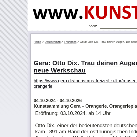
nach:
Home
>
Deutschland
>
Thüringen
>
Gera: Otto Dix. Trau deinen Augen. Die ne
Gera: Otto Dix. Trau deinen Auge
neue Werkschau
https://www.gera.de/tourismus-freizeit-kultur/mus
orangerie
04.10.2024
- 04.10.2026
Kunstsammlung Gera – Orangerie, Orangerieplat
Eröffnung: 03.10.2024, ab 14 Uhr
Otto Dix, einer der bedeutendsten deutschen
kam 1891 am Rand der ostthüringischen Indu