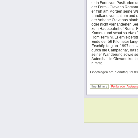
er in Form von Postkarten 
der Form - Olevano Romano 
er früh am Morgen seine Wa
Landkarte von Latium und e
der Anhöhe Olevanos hinab 
oder nicht vorhandenen Sei
zum Hauptbahnhof Roms. Re
Kamera und schuf so etwa 
Rom Termini. Er erhielt er
Ende der 56 Kilometer lang
Erschöpfung an. 1997 ents
durch die Campagna“, das s
seiner Wanderung sowie se
Aufenthalt in Olevano komb
nimmt.
Eingetragen am: Sonntag, 29.09
Ihre Stimme
Fehler oder Änderung