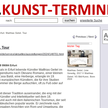
erweiterte Suche
nach:
rfurt: Matthias Geitel. Tour
Previous
|
Next
letzter Tag
. Tour
m/de/service/aktuelles/ausstellungen/2024/148701.html
 99084 Erfurt
ls in Erfurt lebende Künstler Matthias Geitel im
Matthias Geitel, Linie
ipendiums nach Olevano Romano, einer kleinen
Venedig, 2017 © Matthias
Casa Baldi, eine Herberge, erlangte im 19.
Geitel; VG Bild-Kunst, Bonn
2024
 europäischen Künstlern, die für ihre Studien
mer die Berge aufsuchten, oft zu Fuß oder auf
mit dieser Tradition auseinander, die eng mit der
ünstler und Intellektueller seit dem 18.
und auch mit dem italienischen Tourismus, der seit
tdeutschen populär wurde. Er zeichnete nach
Vorgaben Ansichten von Rom und Umgebung, die