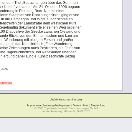
unter dem Titel „Betrachtungen über das Gerinnen
/ Italien“ versandte. Am 21. Oktober 1996 begann
nderung in Richtung Rom. Nur mit einer
inem Stadtplan von Rom ausgerüstet, ging er von
in die Campagna und folgte auf oft schmalen
tenstreifen der Landstraße dem westlichen Kurs
gelmäßig dokumentierte er seinen Weg mit einer
100 Diapositive der Strecke zwischen Olevano und
staunte Blicke von den Einheimischen und kam am
en Wanderung mit blutigen Fersen und großer
tand auch das Künstlerbuch „Eine Wanderung
eine Zeichnungen nach Postkarten, die Fotos von
ine Tagebuchnotizen und Reflexionen über den
iniert und dabei auf die Kunstgeschichte Bezug
.2024
 mitteilen
Archiv kunst-termine.com
Impressum
|
Nutzungsbedingungen
|
Datenschutz
|
Empfehlung
© 2006 Topdomain Internet Dienstleistungen GmbH
Letzte Änderung: Mittwoch, 26.02.2025