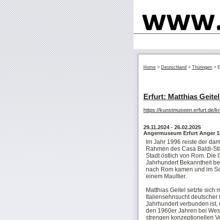
Home
>
Deutschland
>
Thüringen
>
E
Erfurt: Matthias Geitel
https://kunstmuseen.erfurt.de/k
29.11.2024
- 26.02.2025
Angermuseum Erfurt Anger 18
Im Jahr 1996 reiste der dama
Rahmen des Casa Baldi-St
Stadt östlich von Rom. Die 
Jahrhundert Bekanntheit bei
nach Rom kamen und im Som
einem Maultier.
Matthias Geitel setzte sich 
Italiensehnsucht deutscher K
Jahrhundert verbunden ist, 
den 1960er Jahren bei Wes
strengen konzeptionellen 