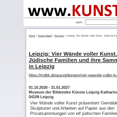
nach:
Home
>
Deutschland
>
Sachsen
>
Leipzig: Vier Wände voller Kunst. Jüdische F
Leipzig: Vier Wände voller Kunst.
Jüdische Familien und ihre Sam
in Leipzig
https://mdbk.de/ausstellungen/vier-waende-voller-ku
01.10.2026
- 31.01.2027
Museum der Bildenden Künste Leipzig Katharin
04109 Leipzig
Vier Wände voller Kunst präsentiert Gemäld
Skulpturen und Arbeiten auf Papier aus den
Privatsammlungen von elf jüdischen Familie