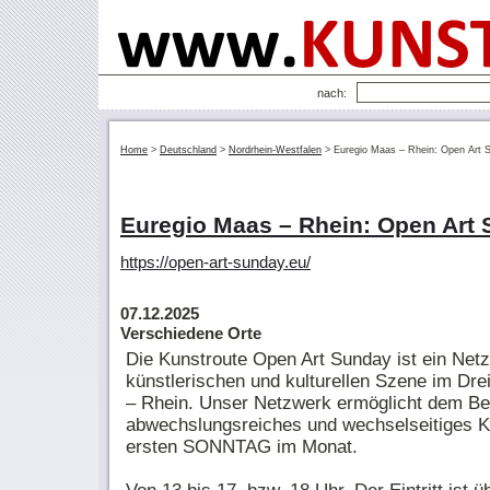
nach:
Home
>
Deutschland
>
Nordrhein-Westfalen
>
Euregio Maas – Rhein: Open Art 
Euregio Maas – Rhein: Open Art
https://open-art-sunday.eu/
07.12.2025
Verschiedene Orte
Die Kunstroute Open Art Sunday ist ein Net
künstlerischen und kulturellen Szene im Dr
– Rhein. Unser Netzwerk ermöglicht dem Be
abwechslungsreiches und wechselseitiges 
ersten SONNTAG im Monat.