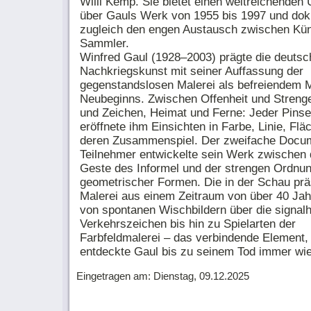
Willi Kemp. Sie bietet einen weitreichenden 
über Gauls Werk von 1955 bis 1997 und dok
zugleich den engen Austausch zwischen Kün
Sammler.
Winfred Gaul (1928–2003) prägte die deutsc
Nachkriegskunst mit seiner Auffassung der
gegenstandslosen Malerei als befreiendem
Neubeginns. Zwischen Offenheit und Streng
und Zeichen, Heimat und Ferne: Jeder Pinsel
eröffnete ihm Einsichten in Farbe, Linie, Flä
deren Zusammenspiel. Der zweifache Docu
Teilnehmer entwickelte sein Werk zwischen d
Geste des Informel und der strengen Ordnu
geometrischer Formen. Die in der Schau prä
Malerei aus einem Zeitraum von über 40 Jah
von spontanen Wischbildern über die signalh
Verkehrszeichen bis hin zu Spielarten der
Farbfeldmalerei – das verbindende Element, 
entdeckte Gaul bis zu seinem Tod immer wie
Eingetragen am: Dienstag, 09.12.2025