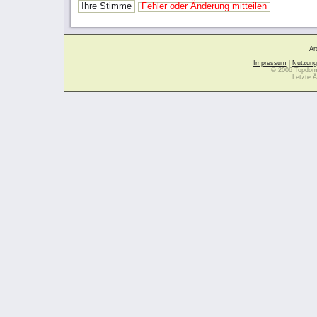
Ihre Stimme
Fehler oder Änderung mitteilen
Ar
Impressum
|
Nutzung
© 2006 Topdoma
Letzte Ä