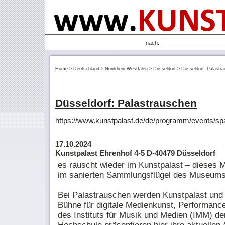
nach:
Home
>
Deutschland
>
Nordrhein-Westfalen
>
Düsseldorf
>
Düsseldorf: Palastr
Düsseldorf: Palastrauschen
https://www.kunstpalast.de/de/programm/events/sp
17.10.2024
Kunstpalast Ehrenhof 4-5 D-40479 Düsseldorf
es rauscht wieder im Kunstpalast – dieses M
im sanierten Sammlungsflügel des Museums 
Bei Palastrauschen werden Kunstpalast un
Bühne für digitale Medienkunst, Performanc
des Instituts für Musik und Medien (IMM) 