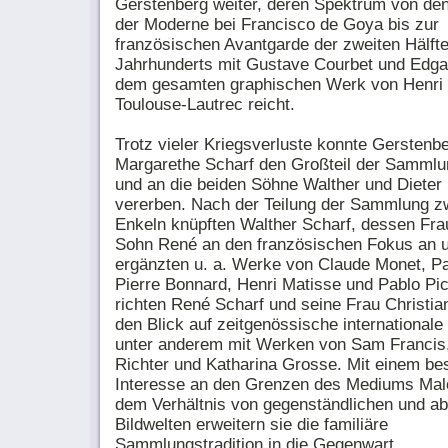
Gerstenberg weiter, deren Spektrum von de
der Moderne bei Francisco de Goya bis zur
französischen Avantgarde der zweiten Hälfte
Jahrhunderts mit Gustave Courbet und Edg
dem gesamten graphischen Werk von Henri
Toulouse-Lautrec reicht.
Trotz vieler Kriegsverluste konnte Gerstenb
Margarethe Scharf den Großteil der Sammlu
und an die beiden Söhne Walther und Dieter
vererben. Nach der Teilung der Sammlung z
Enkeln knüpften Walther Scharf, dessen Fr
Sohn René an den französischen Fokus an 
ergänzten u. a. Werke von Claude Monet, P
Pierre Bonnard, Henri Matisse und Pablo Pi
richten René Scharf und seine Frau Christia
den Blick auf zeitgenössische internationale
unter anderem mit Werken von Sam Francis,
Richter und Katharina Grosse. Mit einem b
Interesse an den Grenzen des Mediums Mal
dem Verhältnis von gegenständlichen und ab
Bildwelten erweitern sie die familiäre
Sammlungstradition in die Gegenwart.