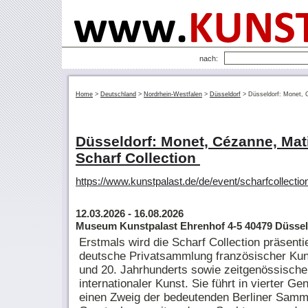
nach:
Home
>
Deutschland
>
Nordrhein-Westfalen
>
Düsseldorf
>
Düsseldorf: Monet, C
Düsseldorf: Monet, Cézanne, Mat
Scharf Collection ­
https://www.kunstpalast.de/de/event/scharfcollectio
12.03.2026
- 16.08.2026
Museum Kunstpalast Ehrenhof 4-5 40479 Düssel
Erstmals wird die Scharf Collection präsentie
deutsche Privatsammlung französischer Kun
und 20. Jahrhunderts sowie zeitgenössische
internationaler Kunst. Sie führt in vierter Ge
einen Zweig der bedeutenden Berliner Samm