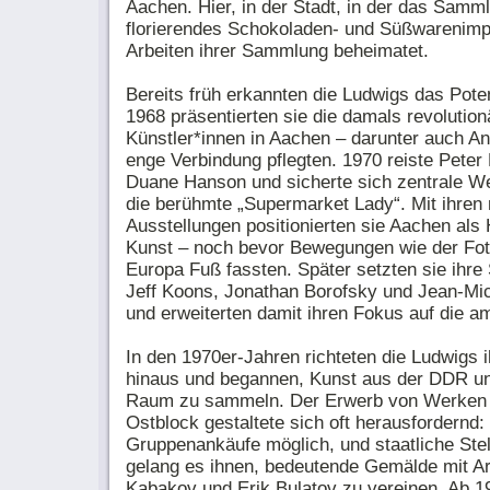
Aachen. Hier, in der Stadt, in der das Samml
florierendes Schokoladen- und Süßwarenimpe
Arbeiten ihrer Sammlung beheimatet.
Bereits früh erkannten die Ludwigs das Pote
1968 präsentierten sie die damals revolutio
Künstler*innen in Aachen – darunter auch An
enge Verbindung pflegten. 1970 reiste Pete
Duane Hanson und sicherte sich zentrale We
die berühmte „Supermarket Lady“. Mit ihren 
Ausstellungen positionierten sie Aachen als
Kunst – noch bevor Bewegungen wie der Fot
Europa Fuß fassten. Später setzten sie ih
Jeff Koons, Jonathan Borofsky und Jean-Mic
und erweiterten damit ihren Fokus auf die a
In den 1970er-Jahren richteten die Ludwigs 
hinaus und begannen, Kunst aus der DDR u
Raum zu sammeln. Der Erwerb von Werken
Ostblock gestaltete sich oft herausfordernd:
Gruppenankäufe möglich, und staatliche Ste
gelang es ihnen, bedeutende Gemälde mit Arb
Kabakov und Erik Bulatov zu vereinen. Ab 1