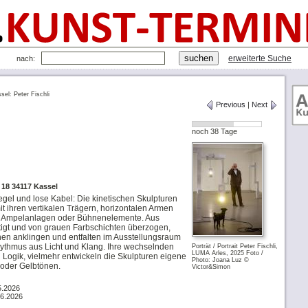
erweiterte Suche
nach:
sel: Peter Fischli
Previous
|
Next
noch 38 Tage
 18 34117 Kassel
egel und lose Kabel: Die kinetischen Skulpturen
it ihren vertikalen Trägern, horizontalen Armen
e Ampelanlagen oder Bühnenelemente. Aus
rtigt und von grauen Farbschichten überzogen,
hen anklingen und entfalten im Ausstellungsraum
ythmus aus Licht und Klang. Ihre wechselnden
Porträt / Portrait Peter Fischli,
LUMA Arles, 2025 Foto /
n Logik, vielmehr entwickeln die Skulpturen eigene
Photo: Joana Luz ©
 oder Gelbtönen.
Victor&Simon
5.2026
06.2026