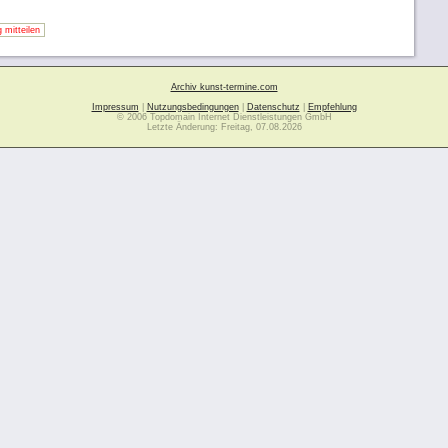
 mitteilen
Archiv kunst-termine.com
Impressum
|
Nutzungsbedingungen
|
Datenschutz
|
Empfehlung
© 2006 Topdomain Internet Dienstleistungen GmbH
Letzte Änderung: Freitag, 07.08.2026