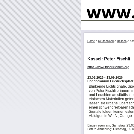
Home
>
Deutschland
>
Hessen
>
Kas
Kassel: Peter Fischli
https://www.fridericianum.org
23.05.2026
- 13.09.2026
Fridericianum Friedrichsplatz
Blinkende Lichtsignale, Spi
von Peter Fischli erinnern m
und Leuchten an städtisch
einfachen Materialien gefe
lassen sie urbane Oberfläc
einen schwer greifbaren Rh
Signale folgen keiner feste
Abfolgen in Weiß-, Orange-
Eingetragen am: Samstag, 23.0
Letzte Änderung: Dienstag, 02.