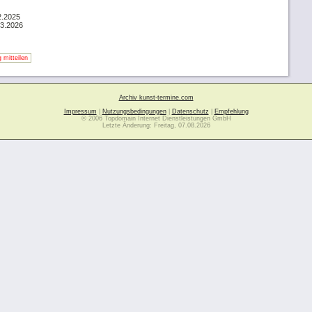
2.2025
03.2026
 mitteilen
Archiv kunst-termine.com
Impressum
|
Nutzungsbedingungen
|
Datenschutz
|
Empfehlung
© 2006 Topdomain Internet Dienstleistungen GmbH
Letzte Änderung: Freitag, 07.08.2026