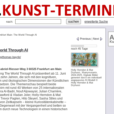
erweiterte Suche
nach:
nkfurt Main: The World Through AI
Previous
|
Next
noch 45 Tage
orld Through AI
ng/thomas-bayrle/
Gabriel-Riesser-Weg 3 60325 Frankfurt am Main
Holly Herndon & Mat
Dryhurst, Xhairymutantx,
g The World Through AI präsentiert ab 11. Juni
2024-2025, Digitale Bilder
zehn Jahren, die sich mit den kognitiven,
generiert durch ein individuell
en und ökologischen Dimensionen der Künstlichen
angepasstes KI-Modell ©
Holly Herndon & Mat
ersetzen. Die Themenschau bespielt beide
Dryhurst
hirn mit rund 40 Werken von 25 internationalen
a Al-Badri, Nouf Aljowaysir, Julian Charrière,
awford & Vladan Joler, Holly Herndon & Mat
 Trevor Paglen, Hito Steyerl, Sasha Stiles und
von Zeitkapseln – kleine Kuriositätenkabinette –
 Gegenwart mit der Vergangenheit und betten so
n durch neue Technologien in einen historischen