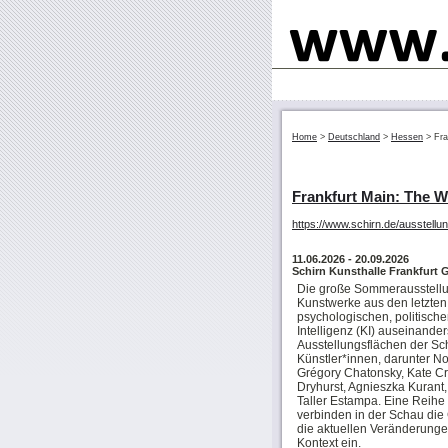
Home
>
Deutschland
>
Hessen
>
Fra
Frankfurt Main: The W
https://www.schirn.de/ausstellu
11.06.2026
- 20.09.2026
Schirn Kunsthalle Frankfurt 
Die große Sommerausstellun
Kunstwerke aus den letzten 
psychologischen, politisch
Intelligenz (KI) auseinand
Ausstellungsflächen der Sc
Künstler*innen, darunter Nor
Grégory Chatonsky, Kate Cr
Dryhurst, Agnieszka Kurant,
Taller Estampa. Eine Reihe 
verbinden in der Schau die
die aktuellen Veränderunge
Kontext ein.