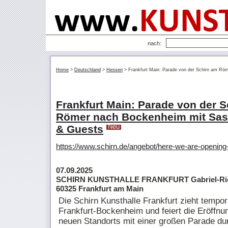
nach:
Home
>
Deutschland
>
Hessen
>
Frankfurt Main: Parade von der Schirn am R
Frankfurt Main: Parade von der 
Römer nach Bockenheim mit Sas
& Guests
Neu
https://www.schirn.de/angebot/here-we-are-opening
07.09.2025
SCHIRN KUNSTHALLE FRANKFURT Gabriel-Rie
60325 Frankfurt am Main
Die Schirn Kunsthalle Frankfurt zieht tempo
Frankfurt-Bockenheim und feiert die Eröffnu
neuen Standorts mit einer großen Parade du