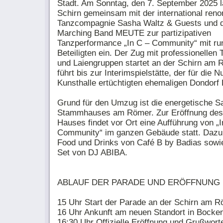
Stadt. Am Sonntag, den 7. September 2025 l
Schirn gemeinsam mit der international ren
Tanzcompagnie Sasha Waltz & Guests und 
Marching Band MEUTE zur partizipativen
Tanzperformance „In C – Community“ mit ru
Beteiligten ein. Der Zug mit professionellen
und Laiengruppen startet an der Schirn am
führt bis zur Interimspielstätte, der für die 
Kunsthalle ertüchtigten ehemaligen Dondorf 
Grund für den Umzug ist die energetische S
Stammhauses am Römer. Zur Eröffnung des
Hauses findet vor Ort eine Aufführung von „I
Community“ im ganzen Gebäude statt. Dazu 
Food und Drinks von Café B by Badias sowie
Set von DJ ABIBA.
ABLAUF DER PARADE UND ERÖFFNUNG
15 Uhr Start der Parade an der Schirn am 
16 Uhr Ankunft am neuen Standort in Bocke
16:30 Uhr Offizielle Eröffnung und Grußwort