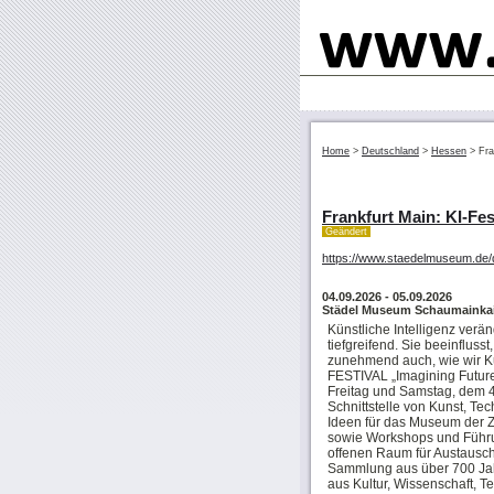
Home
>
Deutschland
>
Hessen
>
Fra
Frankfurt Main: KI-Fes
Geändert
https://www.staedelmuseum.de/d
04.09.2026
- 05.09.2026
Städel Museum Schaumainkai 
Künstliche Intelligenz verä
tiefgreifend. Sie beeinfluss
zunehmend auch, wie wir K
FESTIVAL „Imagining Futur
Freitag und Samstag, dem 4
Schnittstelle von Kunst, Te
Ideen für das Museum der Zu
sowie Workshops und Führu
offenen Raum für Austausch
Sammlung aus über 700 Jah
aus Kultur, Wissenschaft, 