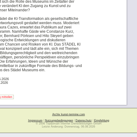
 sich die Rolle des Museums im Zeitalter der
ie verändert KI den Zugang zu Kunst und zu
nser Miteinander?
del die KI-Transformation als gesellschaftliche
ntwortungsvoll gestaltet werden muss. Moderiert
aura Cazes, erwartet das Publikum auf zwei
ogramm. Namhafte Gäste wie Constanze Kurz,
r, Bernhard Pörksen und Hito Steyerl geben
ologische Entwicklungen und diskutieren
um Chancen und Risiken von KI. Das STÄDEL KI
val konzipiert und lädt alle ein, sich mit Themen
er Bildungsgerechtigkeit und den weitreichenden
häftigen, persönliche Perspektiven einzubringen
n. Die Erfahrungen, Ideen und Wünsche der
mittelbar in zukünftige Formate des Bildungs- und
s des Städel Museums ein.
6.2026
.2026
 mitteilen
Archiv kunst-termine.com
Impressum
|
Nutzungsbedingungen
|
Datenschutz
|
Empfehlung
© 2006 Topdomain Internet Dienstleistungen GmbH
Letzte Änderung: Donnerstag, 06.08.2026