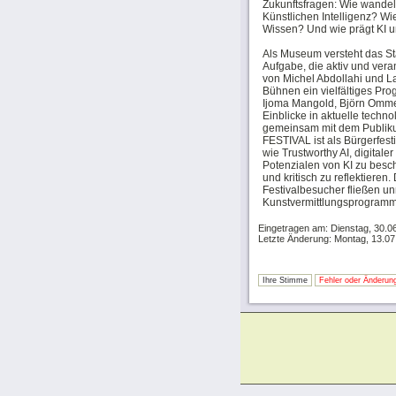
Zukunftsfragen: Wie wandelt
Künstlichen Intelligenz? W
Wissen? Und wie prägt KI u
Als Museum versteht das Stä
Aufgabe, die aktiv und vera
von Michel Abdollahi und L
Bühnen ein vielfältiges Pr
Ijoma Mangold, Björn Omme
Einblicke in aktuelle techn
gemeinsam mit dem Publik
FESTIVAL ist als Bürgerfesti
wie Trustworthy AI, digital
Potenzialen von KI zu besc
und kritisch zu reflektiere
Festivalbesucher fließen un
Kunstvermittlungsprogramm
Eingetragen am: Dienstag, 30.0
Letzte Änderung: Montag, 13.07
Ihre Stimme
Fehler oder Änderung