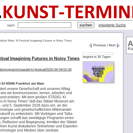
erweiterte Suche
nach:
nkfurt Main: KI-Festival Imagining Futures in Noisy Times
Previous
|
Next
beginnt in 30 Tagen
tival Imagining Futures in Noisy Times
e/programm/staedel-ki-festival/2026-09-04/15-00
63 60596 Frankfurt am Main
ndert unsere Gesellschaft und unseren Alltag
t, wie wir kommunizieren, lernen, arbeiten und
unst erleben. Mit dem großen STÄDEL KI
es in Noisy Times“ lädt das Städel Museum am
. und 5. September 2026 dazu ein, an der
chnologie und gesellschaftlichem Miteinander
kunft zu entwickeln. Mit Vorträgen und Talks
ngen schafft das zweitägige Programm einen
, Reflexion und Begegnung. Inmitten der Städel
ren Kunst diskutieren Teilnehmer und Experten
Technologie und Medien über zentrale