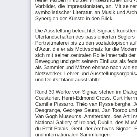
reiner Farben in kurzen Pinselstrichen und -
Vorbilder, die Impressionisten, an. Mit sein
symbolistischer Literatur, an Musik und Arc
Synergien der Künste in den Blick.
Die Ausstellung beleuchtet Signacs künstle
Uferlandschaften des passionierten Seglers ü
Portraitmalerei bis zu den sozialutopisch au
d’Azur, die er als Motivschatz für die Moder
sich mit seiner zentralen Rolle innerhalb de
Bewegung und geht seinem Einfluss als fede
als Sammler und Mäzen ebenso nach wie se
Netzwerker, Lehrer und Ausstellungsorganisa
und Deutschland ausstrahlte.
Rund 30 Werke von Signac stehen im Dialo
Cousturier, Henri-Edmond Cross, Curt Herr
Camille Pissarro, Théo van Rysselberghe, 
Desgrange, Georges Seurat, Jan Toorop und
Van Gogh Museums, Amsterdam, des Art Inst
National Gallery of Ireland, Dublin, des Mu
du Petit Palais, Genf, der Archives Signac, 
und internationalen Sammlungen.