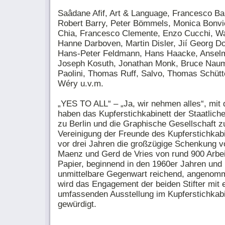
Saâdane Afif, Art & Language, Francesco Ba
Robert Barry, Peter Bömmels, Monica Bonvic
Chia, Francesco Clemente, Enzo Cucchi, Wa
Hanne Darboven, Martin Disler, Jií Georg Do
Hans-Peter Feldmann, Hans Haacke, Anselm
Joseph Kosuth, Jonathan Monk, Bruce Naum
Paolini, Thomas Ruff, Salvo, Thomas Schütt
Wéry u.v.m.
„YES TO ALL“ – „Ja, wir nehmen alles“, mit
haben das Kupferstichkabinett der Staatlic
zu Berlin und die Graphische Gesellschaft zu
Vereinigung der Freunde des Kupferstichkabi
vor drei Jahren die großzügige Schenkung v
Maenz und Gerd de Vries von rund 900 Arbei
Papier, beginnend in den 1960er Jahren und b
unmittelbare Gegenwart reichend, angenom
wird das Engagement der beiden Stifter mit 
umfassenden Ausstellung im Kupferstichkabi
gewürdigt.