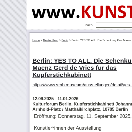
nach:
Home
>
Deutschland
>
Berlin
>
Berlin: YES TO ALL. Die Schenkung Paul Maenz G
Berlin: YES TO ALL. Die Schenku
Maenz Gerd de Vries für das
Kupferstichkabinett
https://www.smb.museum/ausstellungen/detail/yes-to
12.09.2025
- 11.01.2026
Kulturforum Berlin, Kupferstichkabinett Johan
Arnhold-Platz / Matthäikirchplatz, 10785 Berlin
Eröffnung: Donnerstag, 11. September 2025,
Künstler*innen der Ausstellung