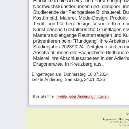
Einblicke in die Arbeits- und Forschungspro
Nachwuchskünstler_innen und -designer_inn
Studierende der Fachgebiete Bildhauerei, B
Kostümbild, Malerei, Mode-Design, Produkt-
Textil- und Flächen-Design, Visuelle Kommu
Künstlerische Gestalterische Grundlagen so
Masterstudiengänge Raumstrategien und Kun
präsentieren beim "Rundgang" ihre Arbeiten
Studienjahrs 2023/2024. Zeitgleich stellen m
Absolvent_innen der Fachgebiete Bildhauere
Malerei ihre Abschlussarbeiten in der Adlerh
Dragonerareal in Kreuzberg aus.
Eingetragen am: Donnerstag, 18.07.2024
Letzte Änderung: Samstag, 24.01.2026
Ihre Stimme
Fehler oder Änderung mitteilen
Ar
Impressum
|
Nutzung
© 2006 Topdoma
Letzte Ä