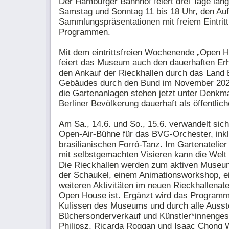
Der Hamburger Bahnhof feiert drei Tage lang,
Samstag und Sonntag 11 bis 18 Uhr, den Auf
Sammlungspräsentationen mit freiem Eintritt
Programmen.
Mit dem eintrittsfreien Wochenende „Open H
feiert das Museum auch den dauerhaften Erh
den Ankauf der Rieckhallen durch das Land B
Gebäudes durch den Bund im November 20
die Gartenanlagen stehen jetzt unter Denkma
Berliner Bevölkerung dauerhaft als öffentlich
Am Sa., 14.6. und So., 15.6. verwandelt sic
Open-Air-Bühne für das BVG-Orchester, ink
brasilianischen Forró-Tanz. Im Gartenateli
mit selbstgemachten Visieren kann die Welt
Die Rieckhallen werden zum aktiven Museum
der Schaukel, einem Animationsworkshop, ei
weiteren Aktivitäten im neuen Rieckhallenatel
Open House ist. Ergänzt wird das Programm
Kulissen des Museums und durch alle Ausste
Büchersonderverkauf und Künstler*innenges
Philipsz, Ricarda Roggan und Isaac Chong 