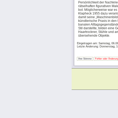
Persönlichkeit der Nachkrie
rätselhaften figurativen Ma
bot. Möglicherweise war es
Klapheck 1955 dazu veranl
damit seine „Maschinenbild
künstlerische Praxis in de
banalen Alltagsgegenstände,
Stil darstellte, bilden eine
Haartrockner, Stühle und an
übersehende Objekte.
Eingetragen am: Samstag, 06.0
Letzte Änderung: Donnerstag, 
Ihre Stimme
Fehler oder Änderung