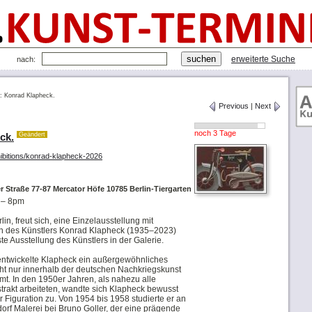
erweiterte Suche
nach:
n: Konrad Klapheck.
Previous
|
Next
noch 3 Tage
ck.
Geändert
ibitions/konrad-klapheck-2026
r Straße 77-87 Mercator Höfe 10785 Berlin-Tiergarten
6 – 8pm
lin, freut sich, eine Einzelausstellung mit
 des Künstlers Konrad Klapheck (1935–2023)
te Ausstellung des Künstlers in der Galerie.
entwickelte Klapheck ein außergewöhnliches
ht nur innerhalb der deutschen Nachkriegskunst
mt. In den 1950er Jahren, als nahezu alle
strakt arbeiteten, wandte sich Klapheck bewusst
Figuration zu. Von 1954 bis 1958 studierte er an
rf Malerei bei Bruno Goller, der eine prägende