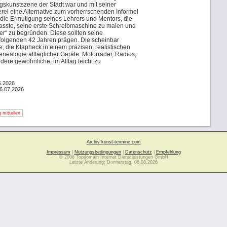
gskunstszene der Stadt war und mit seiner
lerei eine Alternative zum vorherrschenden Informel
 die Ermutigung seines Lehrers und Mentors, die
asste, seine erste Schreibmaschine zu malen und
er“ zu begründen. Diese sollten seine
n folgenden 42 Jahren prägen. Die scheinbar
 die Klapheck in einem präzisen, realistischen
 Genealogie alltäglicher Geräte: Motorräder, Radios,
dere gewöhnliche, im Alltag leicht zu
6.2026
16.07.2026
 mitteilen
Archiv kunst-termine.com
Impressum
|
Nutzungsbedingungen
|
Datenschutz
|
Empfehlung
© 2006 Topdomain Internet Dienstleistungen GmbH
Letzte Änderung: Donnerstag, 06.08.2026