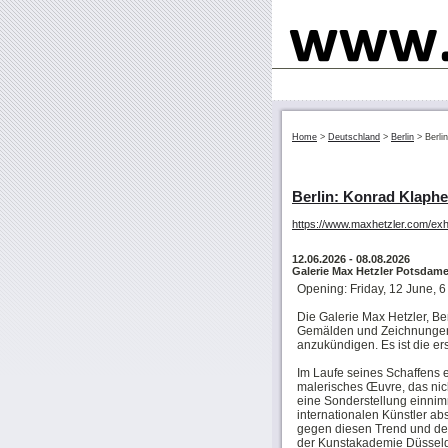
Home
>
Deutschland
>
Berlin
>
Berli
Berlin: Konrad Klaphe
https://www.maxhetzler.com/exh
12.06.2026
- 08.08.2026
Galerie Max Hetzler Potsdame
Opening: Friday, 12 June, 
Die Galerie Max Hetzler, Ber
Gemälden und Zeichnungen
anzukündigen. Es ist die ers
Im Laufe seines Schaffens 
malerisches Œuvre, das nic
eine Sonderstellung einnim
internationalen Künstler ab
gegen diesen Trend und der 
der Kunstakademie Düsseldo