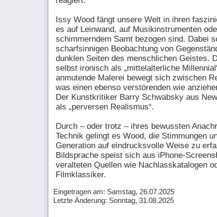
reagiert.
Issy Wood fängt unsere Welt in ihren faszin
es auf Leinwand, auf Musikinstrumenten oder
schimmerndem Samt bezogen sind. Dabei sch
scharfsinnigen Beobachtung von Gegenständ
dunklen Seiten des menschlichen Geistes. Di
selbst ironisch als „mittelalterliche Millennial
anmutende Malerei bewegt sich zwischen Re
was einen ebenso verstörenden wie anziehen
Der Kunstkritiker Barry Schwabsky aus New 
als „perversen Realismus“.
Durch – oder trotz – ihres bewussten Anach
Technik gelingt es Wood, die Stimmungen un
Generation auf eindrucksvolle Weise zu erf
Bildsprache speist sich aus iPhone-Screens
veralteten Quellen wie Nachlasskatalogen o
Filmklassiker.
Eingetragen am: Samstag, 26.07.2025
Letzte Änderung: Sonntag, 31.08.2025