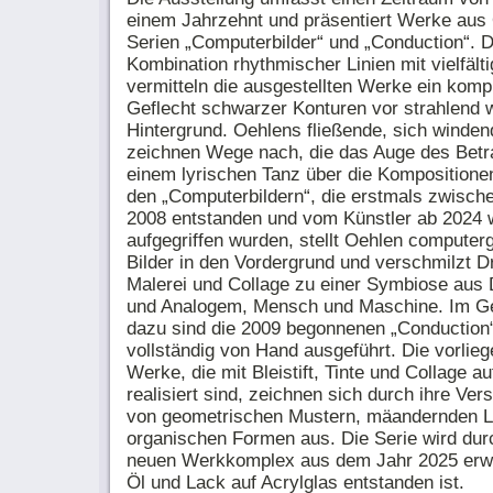
einem Jahrzehnt und präsentiert Werke aus
Serien „Computerbilder“ und „Conduction“. D
Kombination rhythmischer Linien mit vielfält
vermitteln die ausgestellten Werke ein kom
Geflecht schwarzer Konturen vor strahlend
Hintergrund. Oehlens fließende, sich winde
zeichnen Wege nach, die das Auge des Betra
einem lyrischen Tanz über die Kompositionen
den „Computerbildern“, die erstmals zwisch
2008 entstanden und vom Künstler ab 2024 
aufgegriffen wurden, stellt Oehlen computerg
Bilder in den Vordergrund und verschmilzt D
Malerei und Collage zu einer Symbiose aus 
und Analogem, Mensch und Maschine. Im G
dazu sind die 2009 begonnenen „Conduction“
vollständig von Hand ausgeführt. Die vorlie
Werke, die mit Bleistift, Tinte und Collage au
realisiert sind, zeichnen sich durch ihre Ve
von geometrischen Mustern, mäandernden L
organischen Formen aus. Die Serie wird dur
neuen Werkkomplex aus dem Jahr 2025 erwei
Öl und Lack auf Acrylglas entstanden ist.