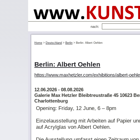
nach:
Home
>
Deutschland
>
Berlin
>
Berlin: Albert Oehlen
Berlin: Albert Oehlen
https://www.maxhetzler.com/exhibitions/albert-oehl
12.06.2026
- 08.08.2026
Galerie Max Hetzler Bleibtreustraße 45 10623 Ber
Charlottenburg
Opening: Friday, 12 June, 6 – 8pm
Einzelausstellung mit Arbeiten auf Papier 
auf Acrylglas von Albert Oehlen.
Die Ausstellung umfasst einen Zeitraum von