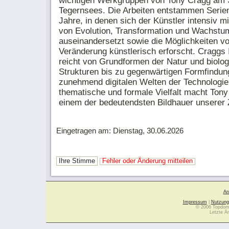
wichtigen Werkgruppen von Tony Cragg am 
Tegernsees. Die Arbeiten entstammen Serien
Jahre, in denen sich der Künstler intensiv m
von Evolution, Transformation und Wachstu
auseinandersetzt sowie die Möglichkeiten v
Veränderung künstlerisch erforscht. Craggs 
reicht von Grundformen der Natur und biolo
Strukturen bis zu gegenwärtigen Formfindun
zunehmend digitalen Welten der Technologie
thematische und formale Vielfalt macht Ton
einem der bedeutendsten Bildhauer unserer Z
Eingetragen am: Dienstag, 30.06.2026
Ihre Stimme
Fehler oder Änderung mitteilen
Ar
Impressum
|
Nutzung
© 2006 Topdoma
Letzte Ä